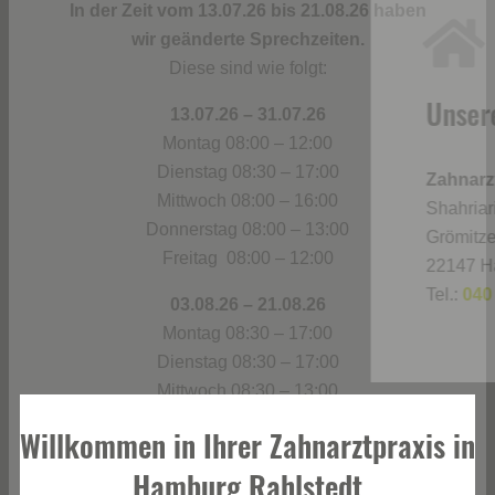
Unsere Anschrift
Zahnarztpraxis am Grömitzer Weg
Shahriari & Kollegen
Grömitzer Weg 38A
22147 Hamburg-Rahlstedt
Tel.:
040 – 64 370 04
Willkommen in Ihrer Zahnarztpraxis in
Hamburg Rahlstedt