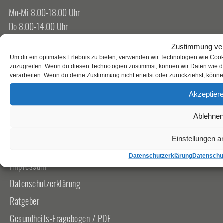
Mo-Mi 8.00-18.00 Uhr
Do 8.00-14.00 Uhr
Fr 8.00-12.00 Uhr
Zustimmung ver
Sa-So Geschlossen
Um dir ein optimales Erlebnis zu bieten, verwenden wir Technologien wie Coo
zuzugreifen. Wenn du diesen Technologien zustimmst, können wir Daten wie da
verarbeiten. Wenn du deine Zustimmung nicht erteilst oder zurückziehst, kön
Leistungen
Akzeptier
Informationen
Ablehne
Einstellungen 
Kontakt
Datenschutzerklärung
Datenschu
Impressum
Datenschutzerklärung
Ratgeber
Gesundheits-Fragebogen / PDF