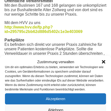
Öffentliche Verkehrsmittel
Mit den Buslinien 167 und 168 gelangen sie unkompliziert
bis zur Bushaltestelle Alter Zollweg und von dort sind es
nur wenige Schritte bis zu unserer Praxis.
Mit dem HVV zu uns
http://www.hvv.de/fp.php?
id=295795c2bb62d886d5402c1e3e403069
Parkplätze
Es befinden sich direkt vor unserer Praxis zahlreiche für
unsere Patienten kostenlose Parkplätze. Sollte die
Verweildauer in unserer Praxis 2 Stunden überschreiten ,
dann bekommen sie bei uns am Empfang ein extra
Zustimmung verwalten
Parkschild.
Um dir ein optimales Erlebnis zu bieten, verwenden wir Technologien wie
Cookies, um Geräteinformationen zu speichern und/oder darauf
zuzugreifen. Wenn du diesen Technologien zustimmst, können wir Daten
Kontakt
wie das Surfverhalten oder eindeutige IDs auf dieser Website verarbeiten.
Wenn du deine Zustimmung nicht erteilst oder zurückziehst, können
bestimmte Merkmale und Funktionen beeinträchtigt werden.
Akzeptieren
Grömitzer Weg 38A
22147 Hamburg-Rahlstedt
Ablehnen